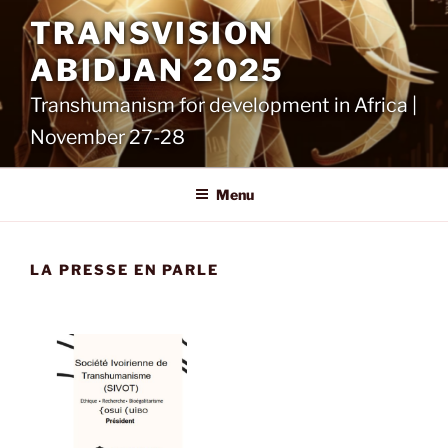
Aller
TRANSVISION
au
contenu
ABIDJAN 2025
principal
Transhumanism for development in Africa |
November 27-28
Menu
LA PRESSE EN PARLE